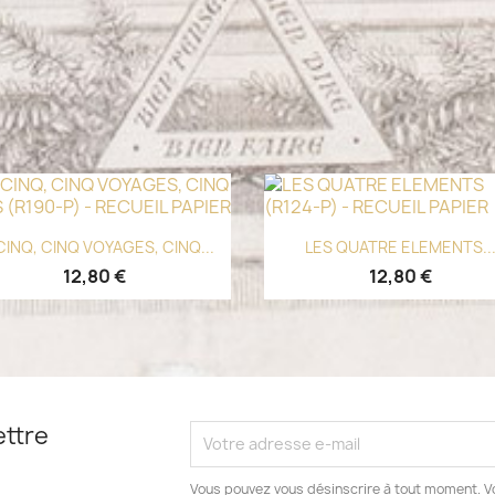
Aperçu rapide
Aperçu rapide


CINQ, CINQ VOYAGES, CINQ...
LES QUATRE ELEMENTS..
12,80 €
12,80 €
ettre
Vous pouvez vous désinscrire à tout moment. V