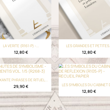
Aperçu rapide
Aperçu rapide


LA VERITE (R161-P) -...
LES GRANDES ET PETITES.
12,80 €
12,80 €
Aperçu rapide

XANTE PHRASES DE RITUEL...
Aperçu rapide

LES SYMBOLES DU CABINET D
29,90 €
12,80 €