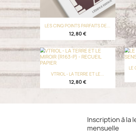
Aperçu rapide

LES CINQ POINTS PARFAITS DE...
12,80 €
LE 
Aperçu rapide

VTRIOL - LA TERRE ET LE...
12,80 €
Inscription à la l
mensuelle