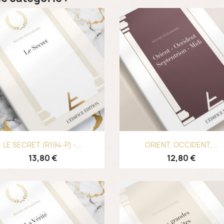
Aperçu rapide
Aperçu rapide


LE SECRET (R194-P) -...
ORIENT, OCCIDENT,...
13,80 €
12,80 €