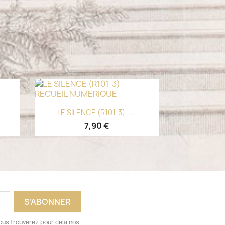
Aperçu rapide

.
LE SILENCE (R101-3) -...
7,90 €
ous trouverez pour cela nos