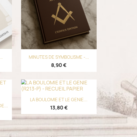
Aperçu rapide

..
MINUTES DE SYMBOLISME -...
8,90 €
Aperçu rapide

LA BOULOMIE ET LE GENIE...
E...
13,80 €