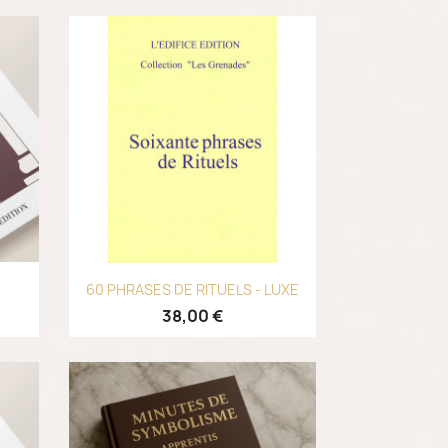
Aperçu rapide

60 PHRASES DE RITUELS - LUXE
38,00 €