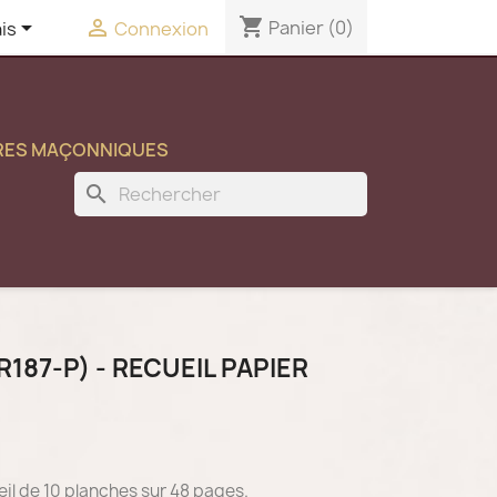
shopping_cart


Panier
(0)
is
Connexion
VRES MAÇONNIQUES
search
187-P) - RECUEIL PAPIER
eil de 10 planches sur 48 pages.