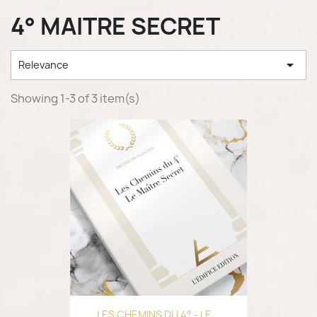
4° MAITRE SECRET

Relevance
Showing 1-3 of 3 item(s)
LES CHEMINS DU 4° - LE...