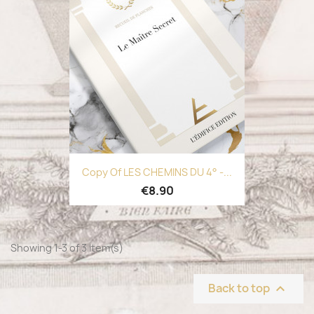
Copy Of LES CHEMINS DU 4° -...
€8.90
Showing 1-3 of 3 item(s)
Back to top
