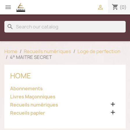
shopping_cart


(0)
search
Home
Recueils numériques
Loge de perfection
4° MAITRE SECRET
HOME
Abonnements
Livres Maçonniques

Recueils numériques

Recueils papier